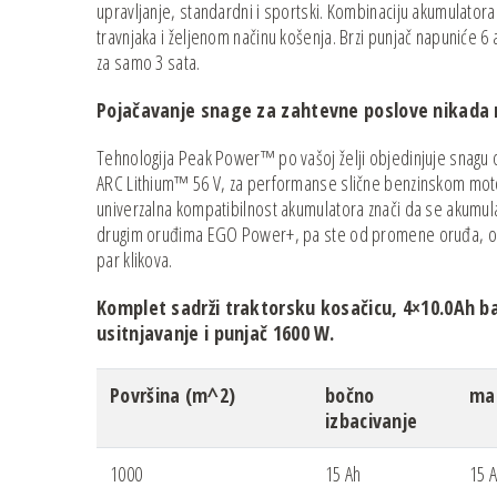
upravljanje, standardni i sportski. Kombinaciju akumulatora 
travnjaka i željenom načinu košenja. Brzi punjač napuniće 6
za samo 3 sata.
Pojačavanje snage za zahtevne poslove nikada ni
Tehnologija Peak Power™ po vašoj želji objedinjuje snagu
ARC Lithium™ 56 V, za performanse slične benzinskom moto
univerzalna kompatibilnost akumulatora znači da se akumulat
drugim oruđima EGO Power+, pa ste od promene oruđa, o
par klikova.
Komplet sadrži traktorsku kosačicu, 4×10.0Ah bat
usitnjavanje i punjač 1600 W.
Površina (m^2)
bočno
mal
izbacivanje
1000
15 Ah
15 