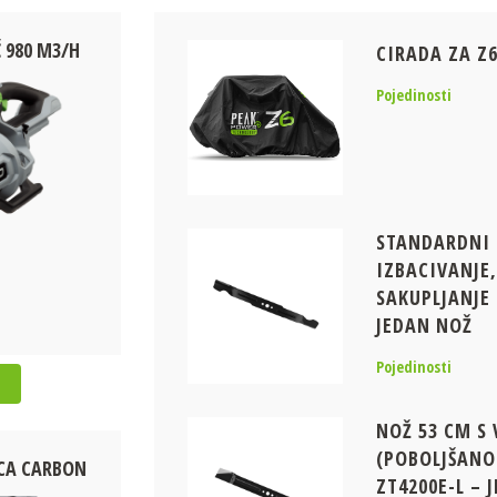
 980 M3/H
CIRADA ZA Z
Pojedinosti
STANDARDNI 
IZBACIVANJE,
SAKUPLJANJE 
JEDAN NOŽ
Pojedinosti
NOŽ 53 CM S
(POBOLJŠANO
CA CARBON
ZT4200E-L – 