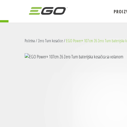
PROIZ
Početna
/
Zero Turn kosačice
/
EGO Power+ 107cm Z6 Zero Turn baterijska k