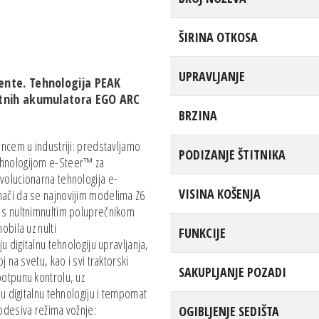
ŠIRINA OTKOSA
UPRAVLJANJE
ente. Tehnologija PEAK
ltnih akumulatora EGO ARC
BRZINA
encem u industriji: predstavljamo
PODIZANJE ŠTITNIKA
ehnologijom e-Steer™ za
volucionarna tehnologija e-
VISINA KOŠENJA
nači da se najnovijim modelima Z6
 s nultnimnultim poluprečnikom
obila uz nulti
FUNKCIJE
u digitalnu tehnologiju upravljanja,
 na svetu, kao i svi traktorski
SAKUPLJANJE POZADI
potpunu kontrolu, uz
ju digitalnu tehnologiju i tempomat
odesiva režima vožnje:
OGIBLJENJE SEDIŠTA