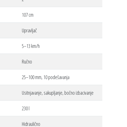
107 cm
Upravljač
5–13 km/h
Ručno
25–100 mm, 10 podešavanja
Usitnjavanje, sakupljanje, bočno izbacivanje
230 l
Hidraulično