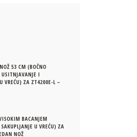
6
NOŽ 53 CM (BOČNO
 USITNJAVANJE I
U VREĆU) ZA ZT4200E-L –
 VISOKIM BACANJEM
 SAKUPLJANJE U VREĆU) ZA
JEDAN NOŽ