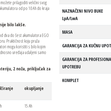
možete prilagoditi veličini svog
 akumulatora od po 10 Ah do kraja
NAZNAČENI NIVO BUKE
LpA/LwA
je bilo lakše.
MASA
 od dva do šest akumulatora EGO
ru. Praktičnost koju pruža
GARANCIJA ZA KUĆNU UPO
ori mogu koristiti s bilo kojim
dnosno uređaja udaljeni samo
GARANCIJA ZA PROFESION
UPOTREBU
eriju, 2 noža, priključak za
KOMPLET
čiranje
okupljanje
Ah
15 Ah