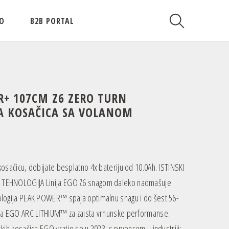
O
B2B PORTAL
R+ 107CM Z6 ZERO TURN
KA KOSAČICA SA VOLANOM
osačicu, dobijate besplatno 4x bateriju od 10.0Ah. ISTINSKI
TEHNOLOGIJA Linija EGO Z6 snagom daleko nadmašuje
logija PEAK POWER™ spaja optimalnu snagu i do šest 56-
ra EGO ARC LITHIUM™ za zaista vrhunske performanse.
kih kosačica EGO vratio se u 2023. s prvencem u industriji: