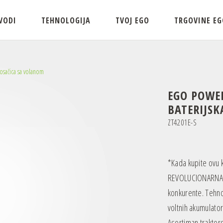
VODI
TEHNOLOGIJA
TVOJ EGO
TRGOVINE EG
osačica sa volanom
EGO POWE
BATERIJS
ZT4201E-S
*Kada kupite ovu k
REVOLUCIONARNA 
konkurente. Tehno
voltnih akumulato
Asortiman traktors