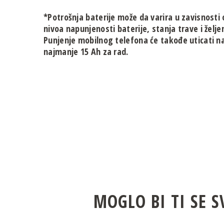
*Potrošnja baterije može da varira u zavisnosti o
nivoa napunjenosti baterije, stanja trave i želje
Punjenje mobilnog telefona će takođe uticati n
najmanje 15 Ah za rad.
MOGLO BI TI SE S