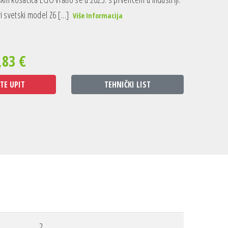
i svetski model Z6 […]
Više Informacija
,83 €
TE UPIT
TEHNIČKI LIST
2