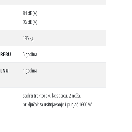
84 dB(A)
96 dB(A)
195 kg
TREBU
5 godina
ALNU
1 godina
sadrži traktorsku kosačicu, 2 noža,
priključak za usitnjavanje i punjač 1600 W