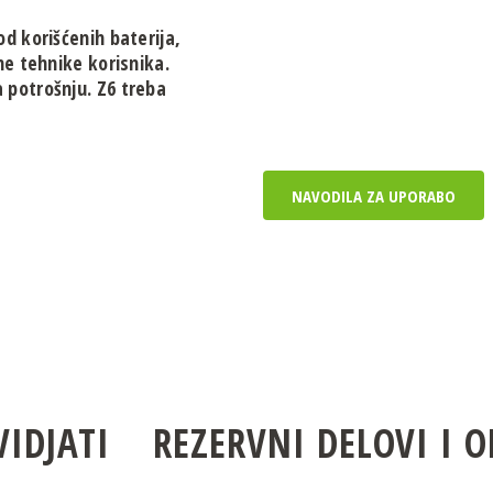
d korišćenih baterija,
ne tehnike korisnika.
a potrošnju. Z6 treba
NAVODILA ZA UPORABO
VIDJATI
REZERVNI DELOVI I 