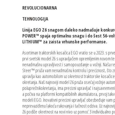
REVOLUCIONARNA
TEHNOLOGIJA
Linija EGO Z6 snagom daleko nadmašuje konkur
POWER™ spaja optimalnu snagu i do šest 56-vo
LITHIUM™ za zaista vrhunske performanse.
Asortiman traktorskih kosačica EGO vratio se u 2023. s prv
prvi svetski model Z6 s upravljačem opremljenim novom t
nenadmašnu upravljivost i samopouzdanje u vožnji. Naša re
Steer™ pruža vam nenadmašnu kontrolu i preciznost, što z
upravlja kao automobilom uz okretnost traktorske kosačice
okretanja. Naš najnoviji model Z6 pruža osećaj vožnje autom
poluprečnikokretanja, ima precizni upravljač i najsavremenij
a počiva na platformi kompatibilnih akumulatora, prvoj takvoj
modeli EGO. Inovativni precizni upravljač obezbeđuje vam 
neprevaziđenu lakoću rukovanja i tačnost odziva. Uz najnovi
Z6 podiže okretnost na novi nivo uz pomoć 3 individualno p