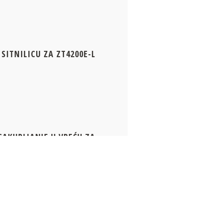
SITNILICU ZA ZT4200E-L
SAKUPLJANJE U VREĆU ZA