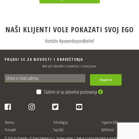
NAŠI KLIJENTI VOLE POKAZATI SVOJ EGO
Koristite #powerbeyondbelief
PRIJAVI SE ZA NOVOSTI I OBAVEŠTENJA
Bodi prvi obavešten o novostima i inovacijama.
PRIJAVI SE
Slažem se sa uslovima poslovanja
Početna
Tehnologija
Trgovine EGO
Proizvodi
Tvoj EGO
B2B Portal
© 2026 Ego Powerplus - AS Power Equipment d.o.o.. Sva prava zadržana. | Stranica je u izradi pa neke funkcije ne rade ili informacije mogu