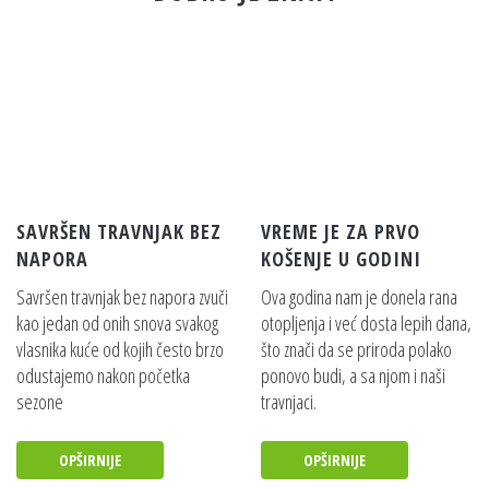
SAVRŠEN TRAVNJAK BEZ
VREME JE ZA PRVO
NAPORA
KOŠENJE U GODINI
Savršen travnjak bez napora zvuči
Ova godina nam je donela rana
kao jedan od onih snova svakog
otopljenja i već dosta lepih dana,
vlasnika kuće od kojih često brzo
što znači da se priroda polako
odustajemo nakon početka
ponovo budi, a sa njom i naši
sezone
travnjaci.
OPŠIRNIJE
OPŠIRNIJE