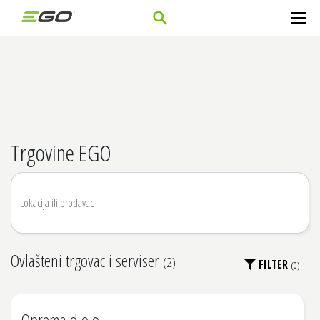
Trgovine EGO
Ovlašteni trgovac i serviser
(
2
)
FILTER
(
0
)
Oprema d.o.o.