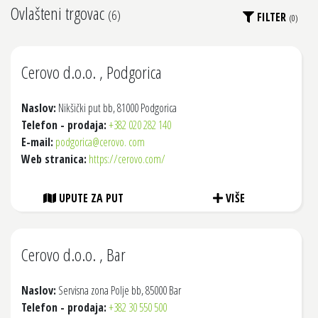
Ovlašteni trgovac
(
6
)
FILTER
(
0
)
Cerovo d.o.o. , Podgorica
Naslov:
Nikšički put bb, 81000 Podgorica
Telefon - prodaja:
+382 020 282 140
E-mail:
podgorica@cerovo. com
Web stranica:
https://cerovo.com/
UPUTE ZA PUT
VIŠE
Cerovo d.o.o. , Bar
Naslov:
Servisna zona Polje bb, 85000 Bar
Telefon - prodaja:
+382 30 550 500