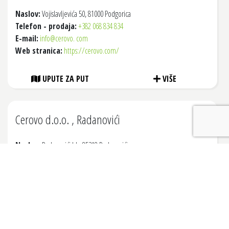
Naslov:
Vojislavljevića 50, 81000 Podgorica
Telefon - prodaja:
+382 068 834 834
E-mail:
info@cerovo. com
Web stranica:
https://cerovo.com/
UPUTE ZA PUT
VIŠE
Cerovo d.o.o. , Radanovići
Naslov:
Radanovići bb, 85318 Radanovići
Telefon - prodaja:
+382 068 821 759
E-mail:
radanovici@cerovo. com
Web stranica:
https://cerovo.com/
UPUTE ZA PUT
VIŠE